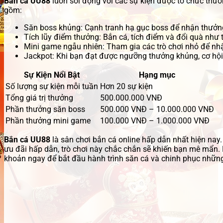
Bắn cá UU88
luôn sôi động với các sự kiện được tổ chức thườ
gồm:
Săn boss khủng: Cạnh tranh hạ gục boss để nhận thưở
Tích lũy điểm thưởng: Bắn cá, tích điểm và đổi quà như
Mini game ngẫu nhiên: Tham gia các trò chơi nhỏ để nh
Jackpot: Khi bạn đạt được ngưỡng thưởng khủng, cơ hội
Sự Kiện Nổi Bật
Hạng mục
Số lượng sự kiện mỗi tuần
Hơn 20 sự kiện
Tổng giá trị thưởng
500.000.000 VNĐ
Phần thưởng săn boss
500.000 VNĐ – 10.000.000 VNĐ
Phần thưởng mini game
100.000 VNĐ – 1.000.000 VNĐ
Bắn cá UU88
là sân chơi bắn cá online hấp dẫn nhất hiện nay. 
ưu đãi hấp dẫn, trò chơi này chắc chắn sẽ khiến bạn mê mẩn. 
khoản ngay để bắt đầu hành trình săn cá và chinh phục những