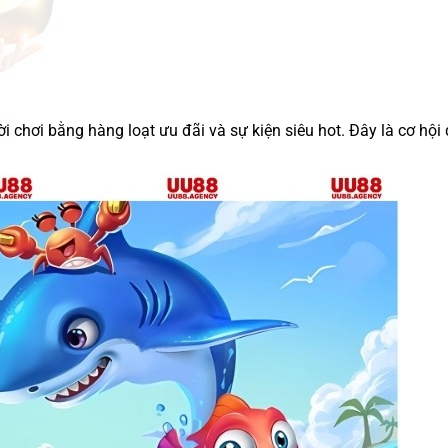
chơi bằng hàng loạt ưu đãi và sự kiện siêu hot. Đây là cơ hội 