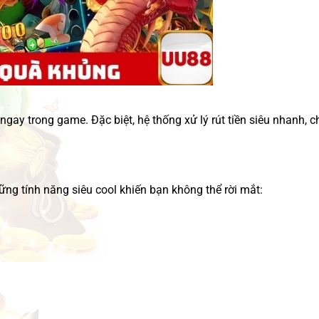
gay trong game. Đặc biệt, hệ thống xử lý rút tiền siêu nhanh, ch
ng tính năng siêu cool khiến bạn không thể rời mắt: