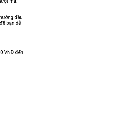
mượt mà,
thưởng đều
 để bạn dễ
000 VNĐ đến