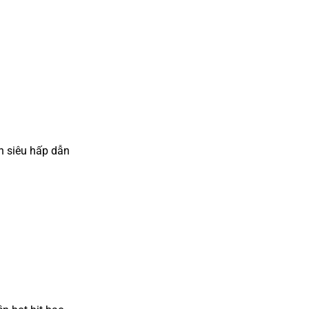
h siêu hấp dẫn