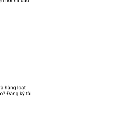
n hot hit bao
và hàng loạt
o? Đăng ký tài