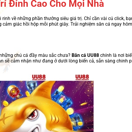
Trí Đỉnh Cao Cho Mọi Nhà
 rinh về những phần thưởng siêu giá trị. Chỉ cần vài cú click, b
g cảm giác hồi hộp mỗi phút giây. Trải nghiệm săn cá ngay hô
 những chú cá đầy màu sắc chưa?
Bắn cá UU88
chính là nơi bi
bạn sẽ cảm nhận như đang ở dưới lòng biển cả, sẵn sàng chinh 