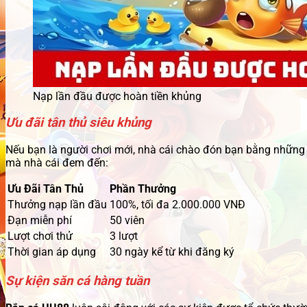
Nạp lần đầu được hoàn tiền khủng
Ưu đãi tân thủ siêu khủng
Nếu bạn là người chơi mới, nhà cái chào đón bạn bằng những 
mà nhà cái đem đến:
Ưu Đãi Tân Thủ
Phần Thưởng
Thưởng nạp lần đầu
100%, tối đa 2.000.000 VNĐ
Đạn miễn phí
50 viên
Lượt chơi thử
3 lượt
Thời gian áp dụng
30 ngày kể từ khi đăng ký
Sự kiện săn cá hàng tuần