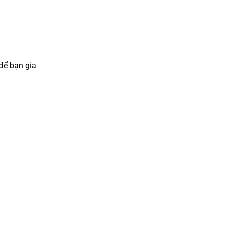
để bạn gia