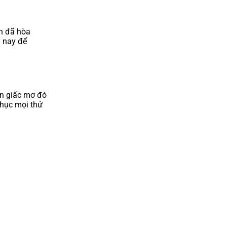
ạn đã hòa
m nay để
ến giấc mơ đó
phục mọi thử