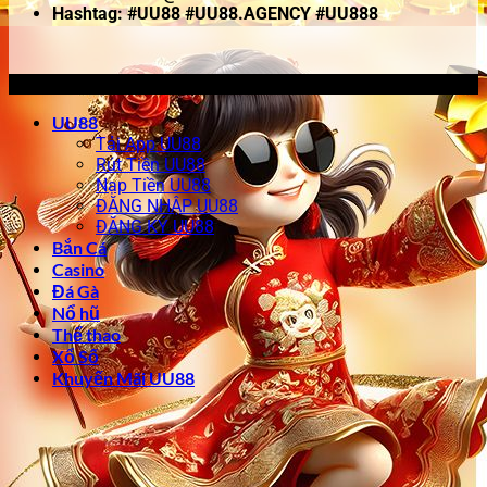
Hashtag: #UU88 #UU88.AGENCY #UU888
UU88
UU88
Tải App UU88
Rút Tiền UU88
Nạp Tiền UU88
ĐĂNG NHẬP UU88
ĐĂNG KÝ UU88
Bắn Cá
Casino
Đá Gà
Nổ hũ
Thể thao
Xổ Số
Khuyến Mãi UU88