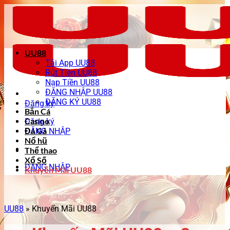
Bỏ
qua
nội
dung
UU88
Tải App UU88
Rút Tiền UU88
Nạp Tiền UU88
ĐĂNG NHẬP UU88
ĐĂNG KÝ UU88
Đăng ký
Bắn Cá
Casino
Đăng ký
Đá Gà
ĐĂNG NHẬP
Nổ hũ
Thể thao
Xổ Số
ĐĂNG NHẬP
Khuyến Mãi UU88
UU88
»
Khuyến Mãi UU88