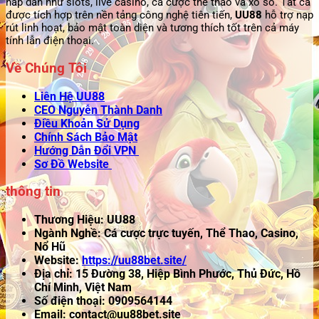
hấp dẫn như slots, live casino, cá cược thể thao và xổ số. Tất cả
được tích hợp trên nền tảng công nghệ tiên tiến,
UU88
hỗ trợ nạp
rút linh hoạt, bảo mật toàn diện và tương thích tốt trên cả máy
tính lẫn điện thoại.
Về Chúng Tôi
Liên Hệ UU88
CEO Nguyễn Thành Danh
Điều Khoản Sử Dụng
Chính Sách Bảo Mật
Hướng Dẫn Đổi VPN
Sơ Đồ Website
thông tin
Thương Hiệu: UU88
Ngành Nghề: Cá cược trực tuyến, Thể Thao, Casino,
Nổ Hũ
Website:
https://uu88bet.site/
Địa chỉ: 15 Đường 38, Hiệp Bình Phước, Thủ Đức, Hồ
Chí Minh, Việt Nam
Số điện thoại: 0909564144
Email:
contact@uu88bet.site