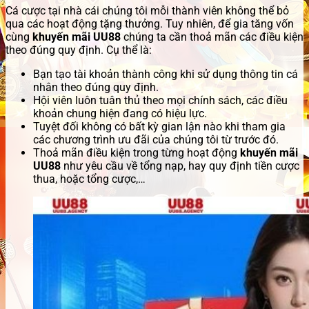
Cá cược tại nhà cái chúng tôi mỗi thành viên không thể bỏ
qua các hoạt động tặng thưởng. Tuy nhiên, để gia tăng vốn
cùng
khuyến mãi UU88
chúng ta cần thoả mãn các điều kiện
theo đúng quy định. Cụ thể là:
Bạn tạo tài khoản thành công khi sử dụng thông tin cá
nhân theo đúng quy định.
Hội viên luôn tuân thủ theo mọi chính sách, các điều
khoản chung hiện đang có hiệu lực.
Tuyệt đối không có bất kỳ gian lận nào khi tham gia
các chương trình ưu đãi của chúng tôi từ trước đó.
Thoả mãn điều kiện trong từng hoạt động
khuyến mãi
UU88
như yêu cầu về tổng nạp, hay quy định tiền cược
thua, hoặc tổng cược,…