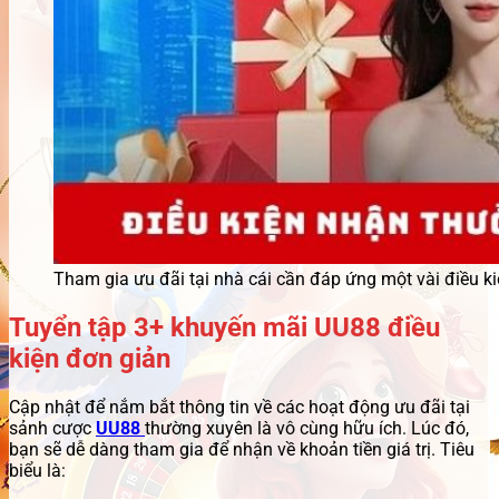
Tham gia ưu đãi tại nhà cái cần đáp ứng một vài điều k
Tuyển tập 3+ khuyến mãi UU88 điều
kiện đơn giản
Cập nhật để nắm bắt thông tin về các hoạt động ưu đãi tại
sảnh cược
UU88
thường xuyên là vô cùng hữu ích. Lúc đó,
bạn sẽ dễ dàng tham gia để nhận về khoản tiền giá trị. Tiêu
biểu là: