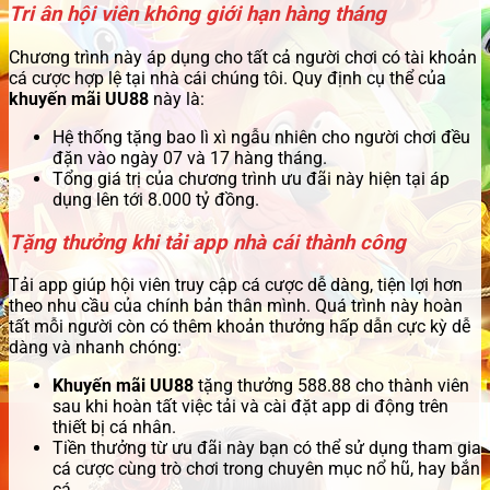
Tri ân hội viên không giới hạn hàng tháng
Chương trình này áp dụng cho tất cả người chơi có tài khoản
cá cược hợp lệ tại nhà cái chúng tôi. Quy định cụ thể của
khuyến mãi UU88
này là:
Hệ thống tặng bao lì xì ngẫu nhiên cho người chơi đều
đặn vào ngày 07 và 17 hàng tháng.
Tổng giá trị của chương trình ưu đãi này hiện tại áp
dụng lên tới 8.000 tỷ đồng.
Tặng thưởng khi tải app nhà cái thành công
Tải app giúp hội viên truy cập cá cược dễ dàng, tiện lợi hơn
theo nhu cầu của chính bản thân mình. Quá trình này hoàn
tất mỗi người còn có thêm khoản thưởng hấp dẫn cực kỳ dễ
dàng và nhanh chóng:
Khuyến mãi UU88
tặng thưởng 588.88 cho thành viên
sau khi hoàn tất việc tải và cài đặt app di động trên
thiết bị cá nhân.
Tiền thưởng từ ưu đãi này bạn có thể sử dụng tham gia
cá cược cùng trò chơi trong chuyên mục nổ hũ, hay bắn
cá.