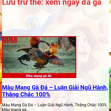
Lưu trữ thẻ:
xem ngày đá gà
Màu Mạng Gà Đá – Luận Giải Ngũ Hành,
Thắng Chắc 100%
Màu Mạng Gà Đá – Luận Giải Ngũ Hành, Thắng Chắc 100%
Màu mạng gà...