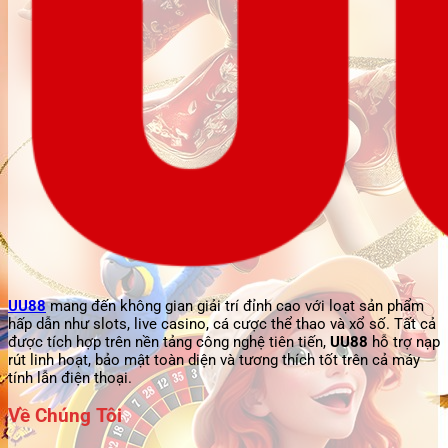
Dẫn
UU88
mang đến không gian giải trí đỉnh cao với loạt sản phẩm
hấp dẫn như slots, live casino, cá cược thể thao và xổ số. Tất cả
được tích hợp trên nền tảng công nghệ tiên tiến,
UU88
hỗ trợ nạp
rút linh hoạt, bảo mật toàn diện và tương thích tốt trên cả máy
tính lẫn điện thoại.
Về Chúng Tôi