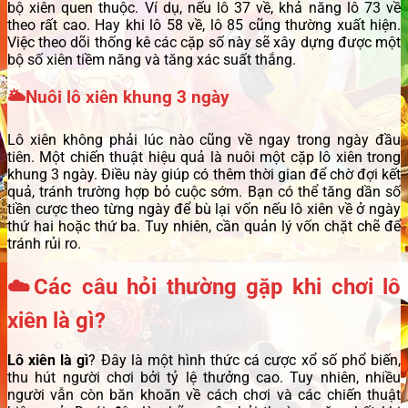
bộ xiên quen thuộc. Ví dụ, nếu lô 37 về, khả năng lô 73 về
theo rất cao. Hay khi lô 58 về, lô 85 cũng thường xuất hiện.
Việc theo dõi thống kê các cặp số này sẽ xây dựng được một
bộ số xiên tiềm năng và tăng xác suất thắng.
🌥️Nuôi lô xiên khung 3 ngày
Lô xiên không phải lúc nào cũng về ngay trong ngày đầu
tiên. Một chiến thuật hiệu quả là nuôi một cặp lô xiên trong
khung 3 ngày. Điều này giúp có thêm thời gian để chờ đợi kết
quả, tránh trường hợp bỏ cuộc sớm. Bạn có thể tăng dần số
tiền cược theo từng ngày để bù lại vốn nếu lô xiên về ở ngày
thứ hai hoặc thứ ba. Tuy nhiên, cần quản lý vốn chặt chẽ để
tránh rủi ro.
☁️Các câu hỏi thường gặp khi chơi lô
xiên là gì?
Lô xiên là gì
? Đây là một hình thức cá cược xổ số phổ biến,
thu hút người chơi bởi tỷ lệ thưởng cao. Tuy nhiên, nhiều
người vẫn còn băn khoăn về cách chơi và các chiến thuật