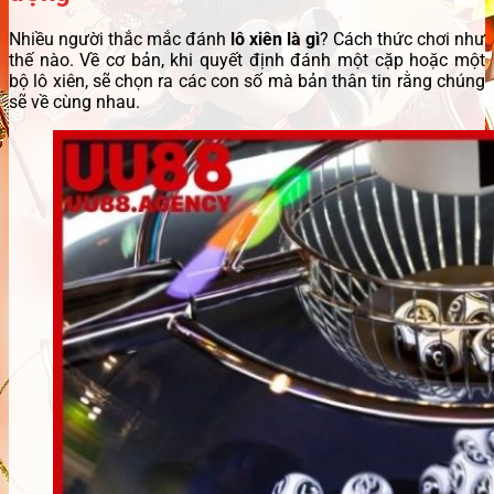
Nhiều người thắc mắc đánh
lô xiên là gì
? Cách thức chơi như
thế nào. Về cơ bản, khi quyết định đánh một cặp hoặc một
bộ lô xiên, sẽ chọn ra các con số mà bản thân tin rằng chúng
sẽ về cùng nhau.