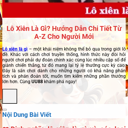
Lô Xiên Là Gì? Hướng Dẫn Chi Tiết Từ
A-Z Cho Người Mới
Lô xiên là gì
– một khái niệm không thể bỏ qua trong giới lô
đề. Khác với cách chơi truyền thống, hình thức này đòi hỏi
người chơi phải dự đoán chính xác cùng lúc nhiều cặp số để
giành chiến thắng, từ đó mang lại tỷ lệ thưởng cực kỳ cao.
Đây là sân chơi dành cho những người có khả năng phân
tích và phán đoán tốt, muốn tìm kiếm những phần thưởng
lớn hơn. Cùng
UU88
khám phá ngay!
Nội Dung Bài Viết