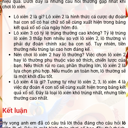
hiệu quả. Dưới đây là những câu hỏi thường gặp nhất khi
chơi lô xiên.
Lô xiên 2 là gì? Lô xiên 2 là hình thức cá cược dự đoán
hai con số có hai chữ số sẽ cùng xuất hiện trong bảng
kết quả xổ số của ngày hôm đó.
Lô xiên 3 có tỷ lệ trúng thưởng cao không? Tỷ lệ trúng
lô xiên 3 thấp hơn nhiều so với lô xiên 2, lô thường vì
phải dự đoán chính xác ba con số. Tuy nhiên, tiền
thưởng nếu trúng lại cao hơn đáng kể.
Nên chơi lô xiên 2 hay lô thường? Việc chọn lô xiên 2
hay lô thường phụ thuộc vào sở thích, chiến lược của
bạn. Nếu thích rủi ro cao, phần thưởng lớn, lô xiên 2 là
lựa chọn phù hợp. Nếu muốn an toàn hơn, lô thường sẽ
là một khởi đầu tốt.
Lô xiên 4 là gì? Tương tự như lô xiên 2, 3, lô xiên 4 là
việc dự đoán 4 con số sẽ cùng xuất hiện trong bảng kết
quả xổ số. Đây là loại lô xiên khó trúng nhất, nhưng tiền
thưởng cao nhất.
Kết luận
Hy vọng anh em đã có câu trả lời thỏa đáng cho câu hỏi
lô