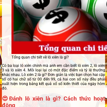
Tổng quan chi tiết về lô xiên là gì?
Có ba loại lô xiên chính mà anh em cần biết lô xiên 2, lô xiên
3 và lô xiên 4. Mỗi loại lại có một đặc điểm và tỷ lệ thưởng
khác nhau. Lô xiên 2 là gì? Đơn giản là việc bạn chọn hai cặp
số có hai chữ số từ 00 đến 99, cả hai con số này đều phải
xuất hiện trong bảng kết quả xổ số kiến thiết của ngày hôm
đó.
😍Đánh lô xiên là gì? Cách thức hoạt
động