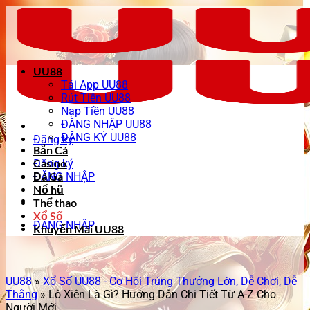
Bỏ
qua
nội
dung
UU88
Tải App UU88
Rút Tiền UU88
Nạp Tiền UU88
ĐĂNG NHẬP UU88
ĐĂNG KÝ UU88
Đăng ký
Bắn Cá
Casino
Đăng ký
Đá Gà
ĐĂNG NHẬP
Nổ hũ
Thể thao
Xổ Số
ĐĂNG NHẬP
Khuyến Mãi UU88
UU88
»
Xổ Số UU88 - Cơ Hội Trúng Thưởng Lớn, Dễ Chơi, Dễ
Thắng
»
Lô Xiên Là Gì? Hướng Dẫn Chi Tiết Từ A-Z Cho
Người Mới