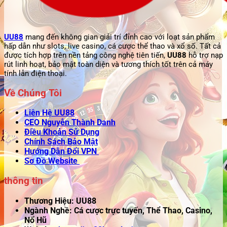
UU88
mang đến không gian giải trí đỉnh cao với loạt sản phẩm
hấp dẫn như slots, live casino, cá cược thể thao và xổ số. Tất cả
được tích hợp trên nền tảng công nghệ tiên tiến,
UU88
hỗ trợ nạp
rút linh hoạt, bảo mật toàn diện và tương thích tốt trên cả máy
tính lẫn điện thoại.
Về Chúng Tôi
Liên Hệ UU88
CEO Nguyễn Thành Danh
Điều Khoản Sử Dụng
Chính Sách Bảo Mật
Hướng Dẫn Đổi VPN
Sơ Đồ Website
thông tin
Thương Hiệu: UU88
Ngành Nghề: Cá cược trực tuyến, Thể Thao, Casino,
Nổ Hũ